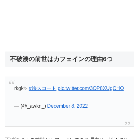
不破湊の前世はカフェインの理由6つ
rkgk✨
#絵スコート
pic.twitter.com/3OP8XUgOHO
— (@_awkn_)
December 8, 2022