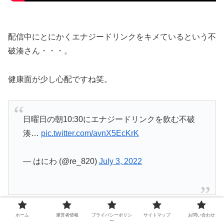
配信中にとにかくエナジードリンクをキメているという不
破湊さん・・・。
健康面が少し心配ですね笑。
日曜日の朝10:30にエナジードリンクを飲む不破
湊…
pic.twitter.com/avnX5EcKrK
— はにわ (@re_820)
July 3, 2022
朝からエナジードリンクなんて相当な強者です！
ホーム
運営者情報
プライバシーポリシ
サイトマップ
お問い合わせ
ー