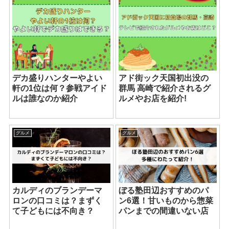
デカ盛りハンターやよい
アド街ック天国初出没の
軒の1位は何？参戦アイド
群馬 高崎で紹介されるグ
ルは誰なのか紹介
ルメやお店を紹介!
グルメ
グルメ
カルディのブランデーマ
ぼる塾田辺おすすめのパ
ロンの口コミは？まずく
ン6選！甘いものから惣菜
て子どもには不向き？
パンまでの間違いない店