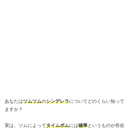
あなたは
ツムツム
の
シンデレラ
についてどのくらい知って
ますか？
実は、ツムによって
タイムボム
には
確率
というものが存在