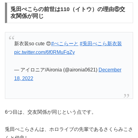
兎田ぺこらの前世は110（イトウ）の理由⑥交
友関係が同じ
新衣装so cute 😍
#ぺこらーと
#兎田ぺこら新衣装
pic.twitter.com/6f0RMuFqZy
— アイロニア/Aironia (@aironia0621)
December
18, 2022
6つ目は、交友関係が同じという点です。
兎田ぺこらさんは、ホロライブの先輩であるさくらみこさ
んと仲良し。