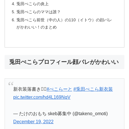
兎田ぺこらの炎上
兎田ぺこらのママは誰？
兎田ぺこら前世（中の人）の110（イトウ）の顔バレ
がかわいい！のまとめ
兎田ぺこらプロフィール顔バレがかわいい
新衣装落書き👯‍♀️
#ぺこらーと
#兎田ぺこら新衣装
pic.twitter.com/hd4L169NqV
— たけのおもち skeb募集中 (@takeno_omoti)
December 19, 2022