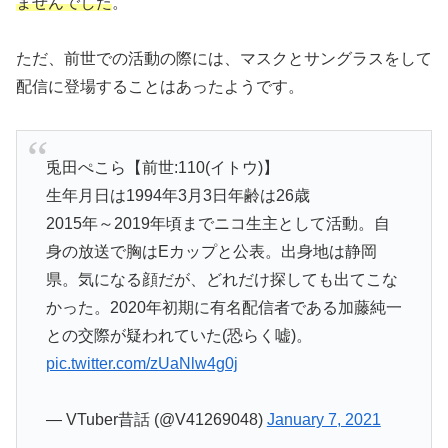
ませんでした
。
ただ、前世での活動の際には、マスクとサングラスをして
配信に登場することはあったようです。
兎田ぺこら【前世:110(イトウ)】
生年月日は1994年3月3日年齢は26歳
2015年～2019年頃までニコ生主として活動。自
身の放送で胸はEカップと公表。出身地は静岡
県。気になる顔だが、どれだけ探しても出てこな
かった。2020年初期に有名配信者である加藤純一
との交際が疑われていた(恐らく嘘)。
pic.twitter.com/zUaNlw4g0j
— VTuber昔話 (@V41269048)
January 7, 2021