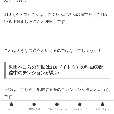
110（イトウ）さんは、さくらみこさんの前世だとされて
いる小雛ましろさんと仲良しです。
これは大きな共通点といえるのではないでしょうか！！
兎田ぺこらの前世は110（イトウ）の理由⑦配
信中のテンションが高い
最後は、どちらも配信する際のテンションが高いという点
です。
ホーム
運営者情報
プライバシーポリシ
サイトマップ
お問い合わせ
まずは、兎田ぺこらさん↓
ー