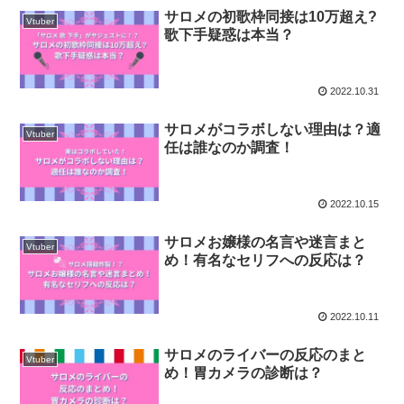
サロメの初歌枠同接は10万超え?
Vtuber
歌下手疑惑は本当？
2022.10.31
サロメがコラボしない理由は？適
Vtuber
任は誰なのか調査！
2022.10.15
サロメお嬢様の名言や迷言まと
Vtuber
め！有名なセリフへの反応は？
2022.10.11
サロメのライバーの反応のまと
Vtuber
め！胃カメラの診断は？