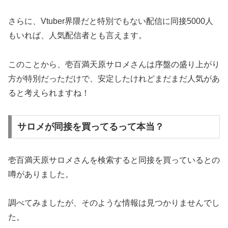
さらに、Vtuber界隈だと特別でもない配信に同接5000人
もいれば、人気配信者とも言えます。
このことから、壱百満天原サロメさんは序盤の盛り上がり
方が特別だっただけで、安定したけれどまだまだ人気があ
ると考えられますね！
サロメが同接を買ってるって本当？
壱百満天原サロメさんを検索すると同接を買っているとの
噂がありました。
調べてみましたが、そのような情報は見つかりませんでし
た。