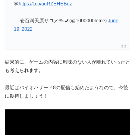
💯
https://t.co/uuRZEHEBdz
— 壱百満天原サロメ💯🦂 (@1000000lome)
June
19, 2022
結果的に、ゲームの内容に興味のない人が離れていったと
も考えられます。
最近はバイオハザード8の配信も始めたようなので、今後
に期待しましょう！