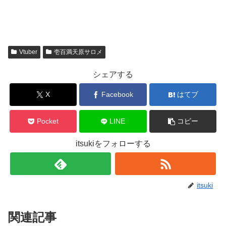
Vtuber
壱百満天原サロメ
シェアする
X
Facebook
はてブ
Pocket
LINE
コピー
itsukiをフォローする
itsuki
関連記事