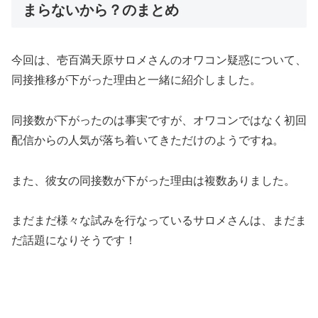
まらないから？のまとめ
今回は、壱百満天原サロメさんのオワコン疑惑について、
同接推移が下がった理由と一緒に紹介しました。
同接数が下がったのは事実ですが、オワコンではなく初回
配信からの人気が落ち着いてきただけのようですね。
また、彼女の同接数が下がった理由は複数ありました。
まだまだ様々な試みを行なっているサロメさんは、まだま
だ話題になりそうです！