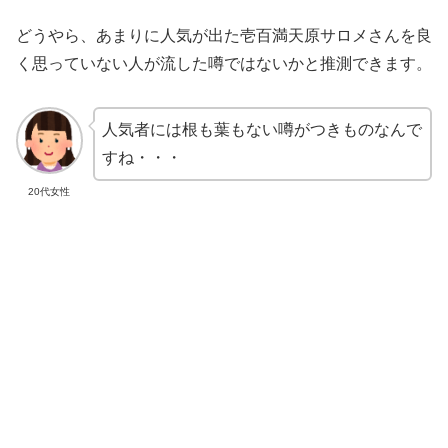
どうやら、あまりに人気が出た壱百満天原サロメさんを良
く思っていない人が流した噂ではないかと推測できます。
人気者には根も葉もない噂がつきものなんで
すね・・・
20代女性