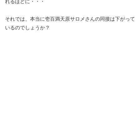
れるほどに・・・
それでは、本当に壱百満天原サロメさんの同接は下がって
いるのでしょうか？