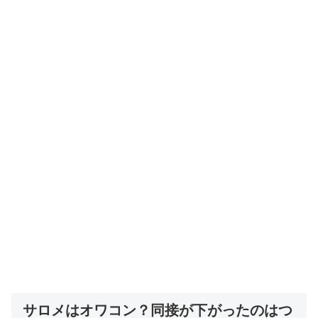
サロメはオワコン？同接が下がったのはつ