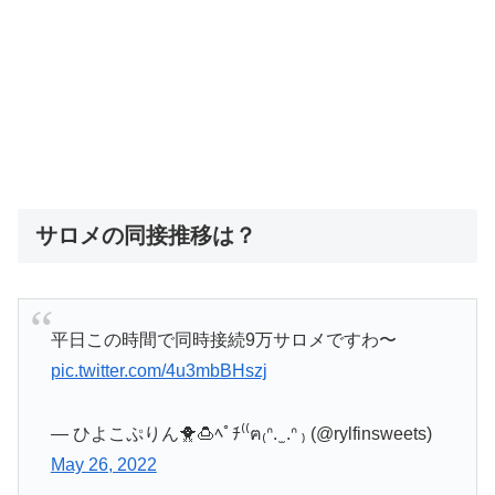
サロメの同接推移は？
平日この時間で同時接続9万サロメですわ〜
pic.twitter.com/4u3mbBHszj
— ひよこぷりん🐥🍮ﾍﾟﾁ⁽⁽ฅ₍ᐢ. ̫ .ᐢ ₎ (@rylfinsweets)
May 26, 2022