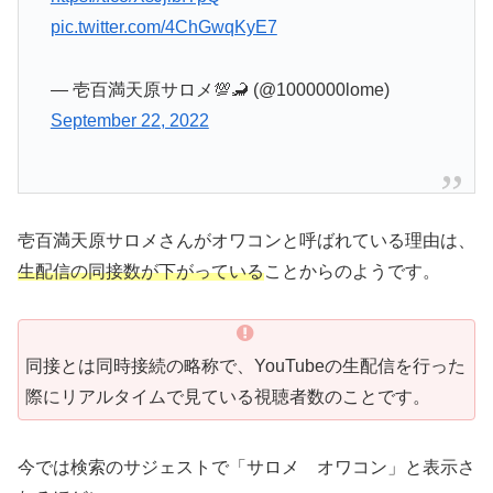
pic.twitter.com/4ChGwqKyE7
— 壱百満天原サロメ💯🦂 (@1000000lome)
September 22, 2022
壱百満天原サロメさんがオワコンと呼ばれている理由は、
生配信の同接数が下がっている
ことからのようです。
同接とは同時接続の略称で、YouTubeの生配信を行った
際にリアルタイムで見ている視聴者数のことです。
今では検索のサジェストで「サロメ オワコン」と表示さ