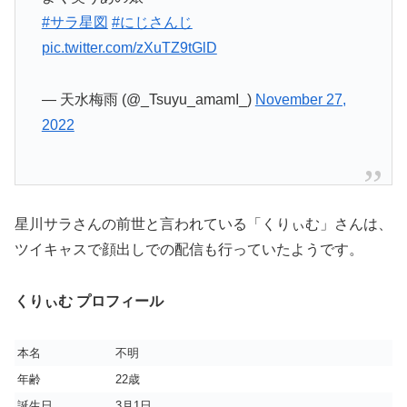
#サラ星図
#にじさんじ
pic.twitter.com/zXuTZ9tGlD
— 天水梅雨 (@_Tsuyu_amamI_)
November 27,
2022
星川サラさんの前世と言われている「くりぃむ」さんは、
ツイキャスで顔出しでの配信も行っていたようです。
くりぃむ プロフィール
本名
不明
年齢
22歳
誕生日
3月1日