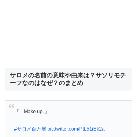
サロメの名前の意味や由来は？サソリモチ
ーフなのはなぜ？のまとめ
『 Make up. 』
#サロメ百万展
pic.twitter.com/PtL51iEk2a