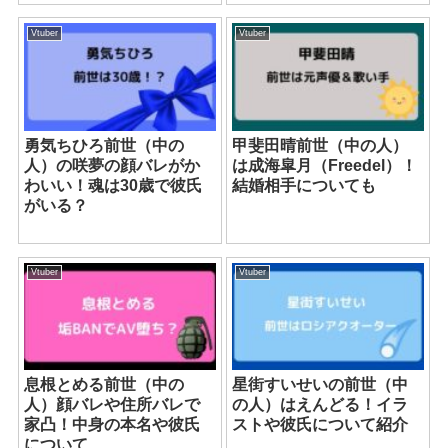
Vtuber
Vtuber
勇気ちひろ前世（中の
甲斐田晴前世（中の人）
人）の咲夢の顔バレがか
は成海皐月（Freedel）！
わいい！魂は30歳で彼氏
結婚相手についても
がいる？
Vtuber
Vtuber
息根とめる前世（中の
星街すいせいの前世（中
人）顔バレや住所バレで
の人）はえんどる！イラ
家凸！中身の本名や彼氏
ストや彼氏について紹介
について