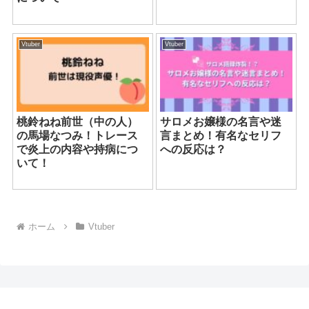
Vtuber
Vtuber
桃鈴ねね前世（中の人）
サロメお嬢様の名言や迷
の馬場なつみ！トレース
言まとめ！有名なセリフ
で炎上の内容や持病につ
への反応は？
いて！
ホーム
Vtuber