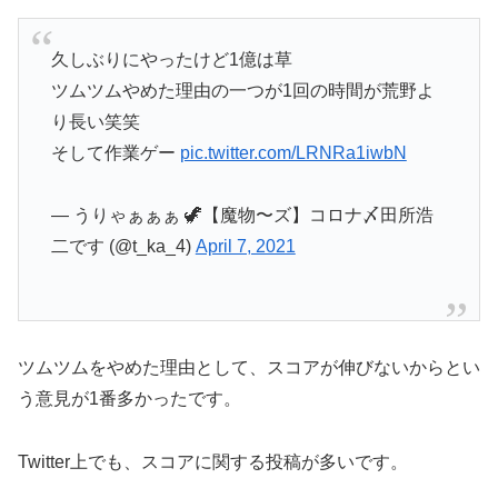
久しぶりにやったけど1億は草
ツムツムやめた理由の一つが1回の時間が荒野よ
り長い笑笑
そして作業ゲー
pic.twitter.com/LRNRa1iwbN
— うりゃぁぁぁ 🦖【魔物〜ズ】コロナ〆田所浩
二です (@t_ka_4)
April 7, 2021
ツムツムをやめた理由として、スコアが伸びないからとい
う意見が1番多かったです。
Twitter上でも、スコアに関する投稿が多いです。